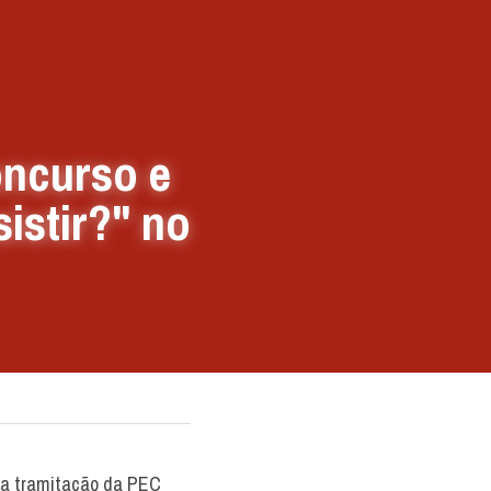
ncurso e 
stir?" no 
da tramitação da PEC 