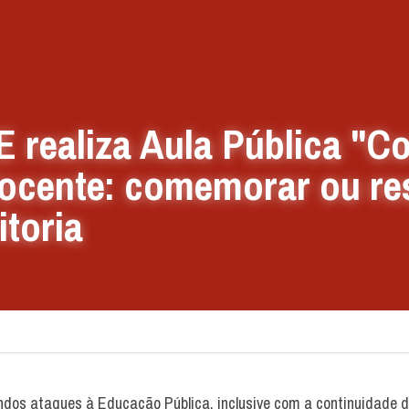
realiza Aula Pública "Co
docente: comemorar ou resi
itoria
ndos ataques à Educação Pública, inclusive com a continuidade 